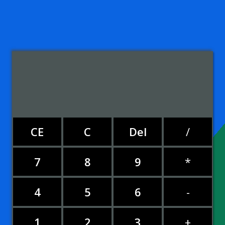
CE
C
Del
/
7
8
9
*
4
5
6
-
1
2
3
+