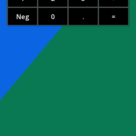
Neg
0
.
=